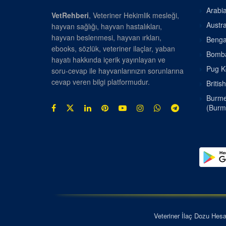
Arabia
VetRehberi
, Veteriner Hekimlik mesleği,
Austra
hayvan sağlığı, hayvan hastalıkları,
hayvan beslenmesi, hayvan ırkları,
Bengal
ebooks, sözlük, veteriner ilaçlar, yaban
Bombay
hayatı hakkında içerik yayınlayan ve
Pug Kö
soru-cevap ile hayvanlarınızın sorunlarına
cevap veren bilgi platformudur.
Britis
Burmes
(Burm
Veteriner İlaç Dozu Hes