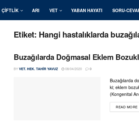
ÇIFTLIK
ARI
VET
YABAN HAYATI
SORU-CEVA
Etiket:
Hangi hastalıklarda buzağıl
Buzağılarda Doğmasal Eklem Bozukl
BY
08/04/2020
VET. HEK. TAHIR YAVUZ
0
Buzağılarda do
ki; eklem bozu
(Kongenital Ano
READ MORE