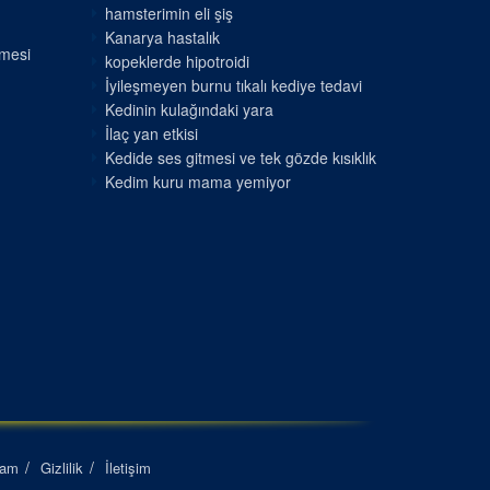
hamsterimin eli şiş
Kanarya hastalık
nmesi
kopeklerde hipotroidi
İyileşmeyen burnu tıkalı kediye tedavi
Kedinin kulağındaki yara
İlaç yan etkisi
Kedide ses gitmesi ve tek gözde kısıklık
Kedim kuru mama yemiyor
lam
Gizlilik
İletişim