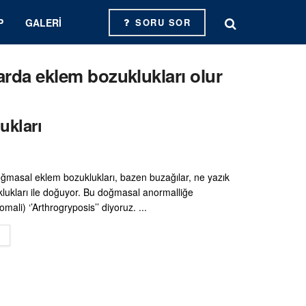
P
GALERI
SORU SOR
arda eklem bozuklukları olur
ukları
ğmasal eklem bozuklukları, bazen buzağılar, ne yazık
klukları ile doğuyor. Bu doğmasal anormalliğe
mali) ‘’Arthrogryposis’’ diyoruz. ...
DETAILS