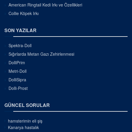
American Ringtail Kedi Irkı ve Özellikleri
Collie Köpek Irkı
SON YAZILAR
Spektra-Doll
Sığırlarda Metan Gazı Zehirlenmesi
DolliPrim
Metri-Doll
DolliSipra
Dolli-Prost
GÜNCEL SORULAR
hamsterimin eli şiş
Kanarya hastalık