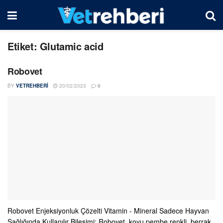
Etiket:
Glutamic acid
Robovet
BY
VETREHBERI
20/02/2023
0
Robovet Enjeksiyonluk Çözelti Vitamin - Mineral Sadece Hayvan
Sağlığında Kullanılır Bileşimi: Robovet, koyu pembe renkli, berrak