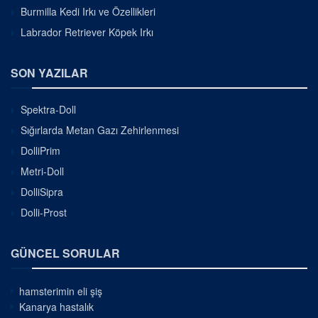
Burmilla Kedi Irkı ve Özellikleri
Labrador Retriever Köpek Irkı
SON YAZILAR
Spektra-Doll
Sığırlarda Metan Gazı Zehirlenmesi
DolliPrim
Metri-Doll
DolliSipra
Dolli-Prost
GÜNCEL SORULAR
hamsterimin eli şiş
Kanarya hastalık