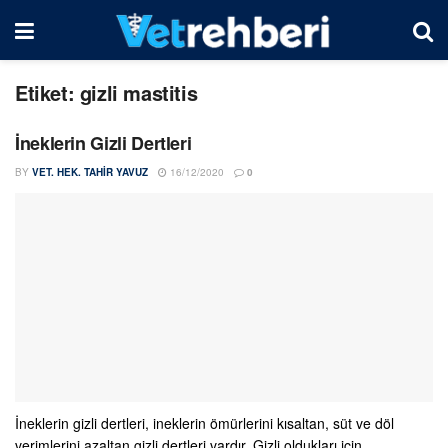
Etiket:
gizli mastitis
İneklerin Gizli Dertleri
BY
VET. HEK. TAHIR YAVUZ
16/12/2020
0
İneklerin gizli dertleri, ineklerin ömürlerini kısaltan, süt ve döl
verimlerini azaltan gizli dertleri vardır. Gizli oldukları için