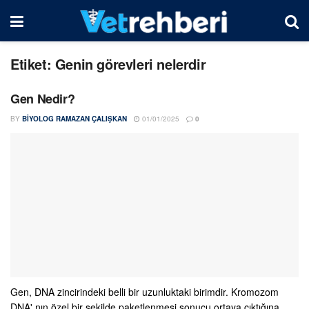
Etiket:
Genin görevleri nelerdir
Gen Nedir?
BY
BIYOLOG RAMAZAN ÇALIŞKAN
01/01/2025
0
Gen, DNA zincirindeki belli bir uzunluktaki birimdir. Kromozom
DNA' nın özel bir şekilde paketlenmesi sonucu ortaya çıktığına