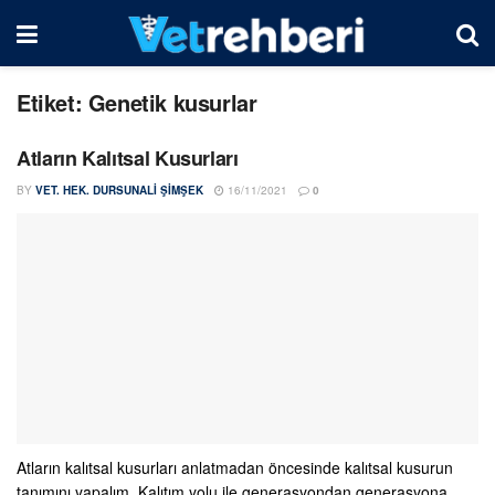
Etiket:
Genetik kusurlar
Atların Kalıtsal Kusurları
BY
VET. HEK. DURSUNALI ŞIMŞEK
16/11/2021
0
Atların kalıtsal kusurları anlatmadan öncesinde kalıtsal kusurun
tanımını yapalım. Kalıtım yolu ile generasyondan generasyona