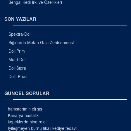
Bengal Kedi Irkı ve Özellikleri
SON YAZILAR
Spektra-Doll
Sığırlarda Metan Gazı Zehirlenmesi
DolliPrim
Metri-Doll
DolliSipra
Dolli-Prost
GÜNCEL SORULAR
hamsterimin eli şiş
Kanarya hastalık
kopeklerde hipotroidi
İyileşmeyen burnu tıkalı kediye tedavi