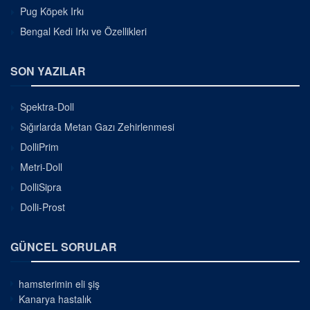
Pug Köpek Irkı
Bengal Kedi Irkı ve Özellikleri
SON YAZILAR
Spektra-Doll
Sığırlarda Metan Gazı Zehirlenmesi
DolliPrim
Metri-Doll
DolliSipra
Dolli-Prost
GÜNCEL SORULAR
hamsterimin eli şiş
Kanarya hastalık