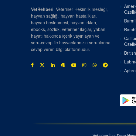
Americ
VetRehberi
, Veteriner Hekimlik mesleği,
Özellik
hayvan sağlığı, hayvan hastalıkları,
Burmil
hayvan beslenmesi, hayvan ırkları,
ebooks, sözlük, veteriner ilaçlar, yaban
Bambin
hayatı hakkında içerik yayınlayan ve
Califo
soru-cevap ile hayvanlarınızın sorunlarına
Özellik
cevap veren bilgi platformudur.
Britis
Labrad
Aphrod
Veteriner İlaç Dozu Hes