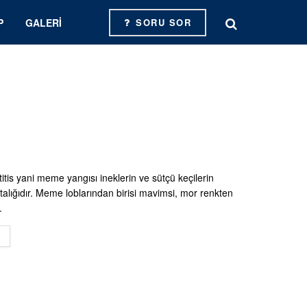
P
GALERI
SORU SOR
tis yani meme yangısı ineklerin ve sütçü keçilerin
astalığıdır. Meme loblarından birisi mavimsi, mor renkten
.
DETAILS