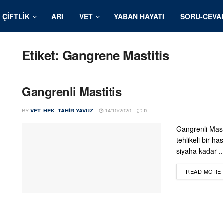
ÇIFTLIK
ARI
VET
YABAN HAYATI
SORU-CEVA
Etiket:
Gangrene Mastitis
Gangrenli Mastitis
BY
14/10/2020
VET. HEK. TAHIR YAVUZ
0
Gangrenli Masti
tehlikeli bir h
siyaha kadar ..
READ MORE