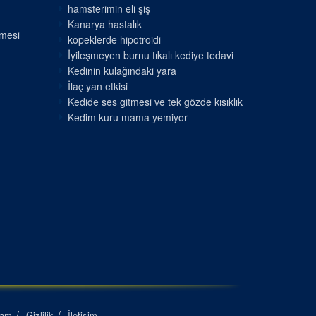
hamsterimin eli şiş
Kanarya hastalık
nmesi
kopeklerde hipotroidi
İyileşmeyen burnu tıkalı kediye tedavi
Kedinin kulağındaki yara
İlaç yan etkisi
Kedide ses gitmesi ve tek gözde kısıklık
Kedim kuru mama yemiyor
lam
Gizlilik
İletişim