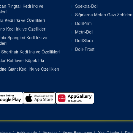
an Ringtail Kedi Irkı ve
Spektra-Doll
leri
Sığırlarda Metan Gazı Zehirle
la Kedi Irkı ve Özellikleri
DolliPrim
o Kedi Irkı ve Özellikleri
Metri-Doll
rnia Spangled Kedi Irkı ve
DolliSipra
leri
Dolli-Prost
h Shorthair Kedi Irkı ve Özellikleri
or Retriever Köpek Irkı
ite Giant Kedi Irkı ve Özellikleri
aplama
Hakkımızda
Yazarlar
Yazar Başvurusu
Yazı Gönder
Rek