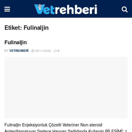
Etiket:
Fulinaljin
Fulinaljin
BY
VETREHBERI
03/11/2022
0
Fulinaljin Enjeksiyonluk Çözelti Veteriner Non-steroid
Antienflamatuvar Sadece Hayvan Sağlığında Kullanılır BİLEŞİMİ: 1