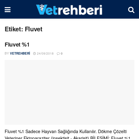
Etiket:
Fluvet
Fluvet %1
BY
VETREHBERI
24/09/2018
0
Fluvet %1 Sadece Hayvan Sağlığında Kullanılır. Dökme Çözelti
Veteriner Ektoparaziter (insektisit - Akarisit) BİLEŞİMİ: Fluvet %1