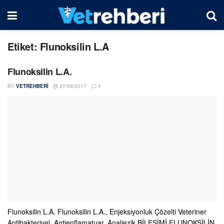
Etiket:
Flunoksilin L.A
Flunoksilin L.A.
BY
VETREHBERI
27/08/2017
1
Flunoksilin L.A. Flunoksilin L.A., Enjeksiyonluk Çözelti Veteriner
Antibakteriyel, Antienflamatuar, Analjezik BİLEŞİMİ FLUNOKSİLİN