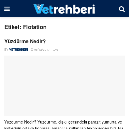
Etiket:
Flotation
Yüzdürme Nedir?
BY
VETREHBERI
05/12/2017
0
Yüzdürme Nedir? Yüzdürme, dışkı içersindeki parazit yumurta ve
kistlerinin ortaya konması amacıyla kullanılan tekniklerden biri. Bu