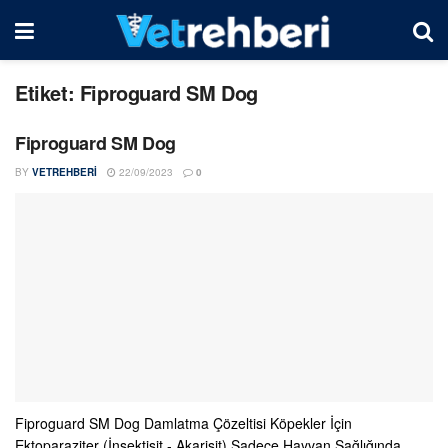
Etiket:
Fiproguard SM Dog
Fiproguard SM Dog
BY
VETREHBERI
22/09/2023
0
Fiproguard SM Dog Damlatma Çözeltisi Köpekler İçin
Ektoparaziter (İnsektisit - Akarisit) Sadece Hayvan Sağlığında