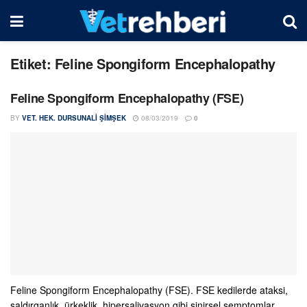
Etiket:
Feline Spongiform Encephalopathy
Feline Spongiform Encephalopathy (FSE)
BY
VET. HEK. DURSUNALI ŞIMŞEK
08/03/2019
0
Feline Spongiform Encephalopathy (FSE). FSE kedilerde ataksi,
saldırganlık, ürkeklik, hipersalivasyon gibi sinirsel semptomlar