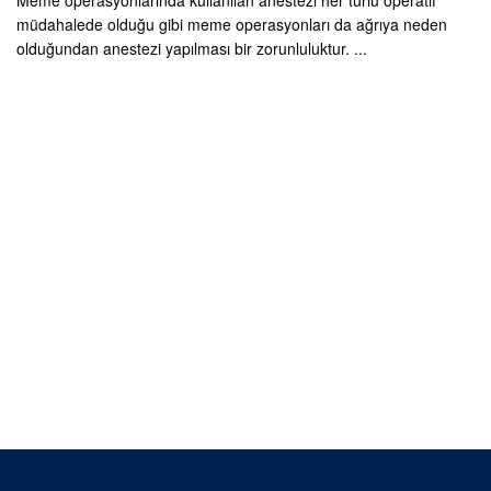
Meme operasyonlarında kullanılan anestezi her türlü operatif
müdahalede olduğu gibi meme operasyonları da ağrıya neden
olduğundan anestezi yapılması bir zorunluluktur. ...