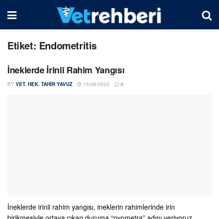
Etiket:
Endometritis
İneklerde İrinli Rahim Yangısı
BY
VET. HEK. TAHIR YAVUZ
15/08/2023
0
İneklerde irinli rahim yangısı, ineklerin rahimlerinde irin
birikmesiyle ortaya çıkan duruma “pyometra” adını veriyoruz.