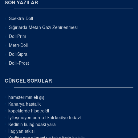
SON YAZILAR
Spektra-Doll
Sığırlarda Metan Gazı Zehirlenmesi
DolliPrim
Metri-Doll
DolliSipra
Dolli-Prost
GÜNCEL SORULAR
hamsterimin eli şiş
Kanarya hastalık
kopeklerde hipotroidi
İyileşmeyen burnu tıkalı kediye tedavi
Kedinin kulağındaki yara
İlaç yan etkisi
Kedide ses gitmesi ve tek gözde kısıklık