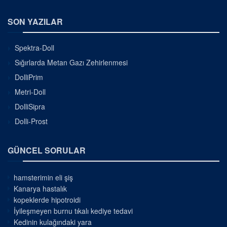
SON YAZILAR
Spektra-Doll
Sığırlarda Metan Gazı Zehirlenmesi
DolliPrim
Metri-Doll
DolliSipra
Dolli-Prost
GÜNCEL SORULAR
hamsterimin eli şiş
Kanarya hastalık
kopeklerde hipotroidi
İyileşmeyen burnu tıkalı kediye tedavi
Kedinin kulağındaki yara