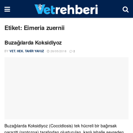
Etiket:
Eimeria zuernii
Buzağılarda Koksidiyoz
BY
VET. HEK. TAHIR YAVUZ
26/05/2018
2
Buzağılarda Koksidiyoz (Coccidiosis) tek hücreli bir bağırsak
paraziti (protozoa) tarafından oluşturulan, kanlı ishalle seyreden