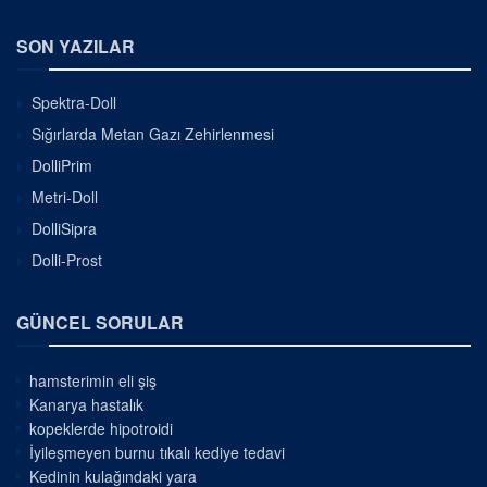
SON YAZILAR
Spektra-Doll
Sığırlarda Metan Gazı Zehirlenmesi
DolliPrim
Metri-Doll
DolliSipra
Dolli-Prost
GÜNCEL SORULAR
hamsterimin eli şiş
Kanarya hastalık
kopeklerde hipotroidi
İyileşmeyen burnu tıkalı kediye tedavi
Kedinin kulağındaki yara