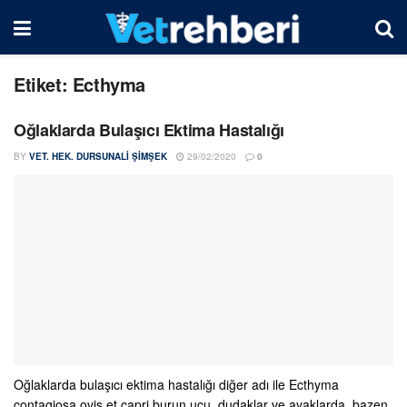
Etiket:
Ecthyma
Oğlaklarda Bulaşıcı Ektima Hastalığı
BY
VET. HEK. DURSUNALI ŞIMŞEK
29/02/2020
0
Oğlaklarda bulaşıcı ektima hastalığı diğer adı ile Ecthyma
contagiosa ovis et capri burun ucu, dudaklar ve ayaklarda, bazen