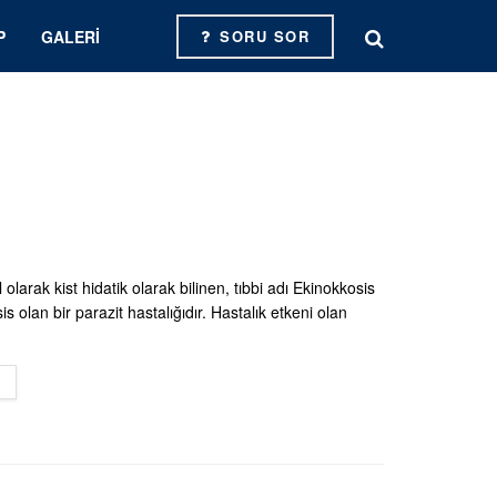
P
GALERI
SORU SOR
olarak kist hidatik olarak bilinen, tıbbi adı Ekinokkosis
s olan bir parazit hastalığıdır. Hastalık etkeni olan
DETAILS