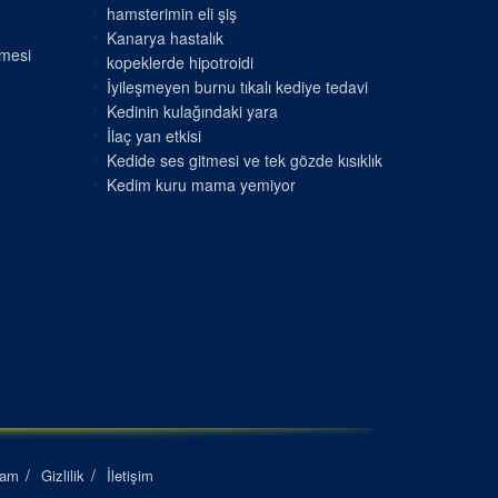
hamsterimin eli şiş
Kanarya hastalık
nmesi
kopeklerde hipotroidi
İyileşmeyen burnu tıkalı kediye tedavi
Kedinin kulağındaki yara
İlaç yan etkisi
Kedide ses gitmesi ve tek gözde kısıklık
Kedim kuru mama yemiyor
lam
Gizlilik
İletişim