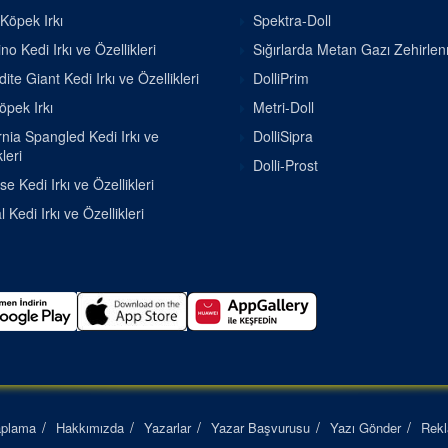
 Köpek Irkı
Spektra-Doll
o Kedi Irkı ve Özellikleri
Sığırlarda Metan Gazı Zehirle
ite Giant Kedi Irkı ve Özellikleri
DolliPrim
pek Irkı
Metri-Doll
rnia Spangled Kedi Irkı ve
DolliSipra
leri
Dolli-Prost
se Kedi Irkı ve Özellikleri
 Kedi Irkı ve Özellikleri
aplama
Hakkımızda
Yazarlar
Yazar Başvurusu
Yazı Gönder
Rek