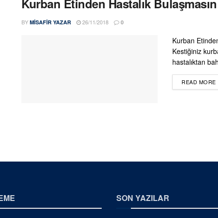
Kurban Etinden Hastalık Bulaşmasın
BY
26/11/2018
MISAFIR YAZAR
0
Kurban Etinden 
Kestiğiniz kur
hastalıktan ba
READ MORE
EME
SON YAZILAR