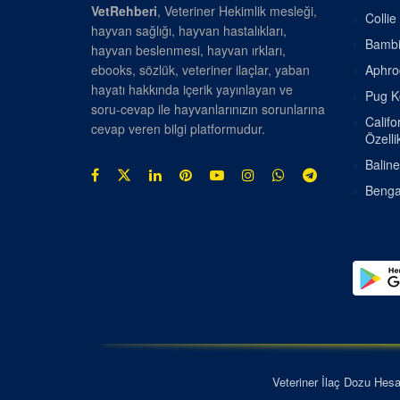
VetRehberi
, Veteriner Hekimlik mesleği,
Collie
hayvan sağlığı, hayvan hastalıkları,
Bambin
hayvan beslenmesi, hayvan ırkları,
ebooks, sözlük, veteriner ilaçlar, yaban
Aphrod
hayatı hakkında içerik yayınlayan ve
Pug Kö
soru-cevap ile hayvanlarınızın sorunlarına
Califo
cevap veren bilgi platformudur.
Özellik
Baline
Bengal
Veteriner İlaç Dozu Hes