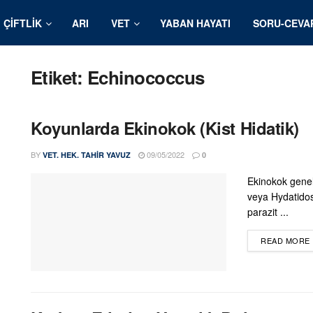
ÇIFTLIK
ARI
VET
YABAN HAYATI
SORU-CEVA
Etiket:
Echinococcus
Koyunlarda Ekinokok (Kist Hidatik)
BY
09/05/2022
VET. HEK. TAHIR YAVUZ
0
Ekinokok genel 
veya Hydatidosi
parazit ...
READ MORE