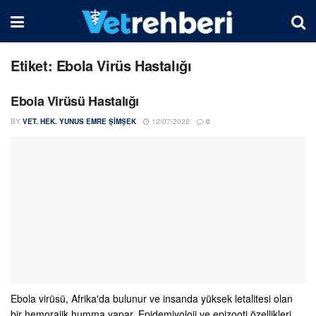
Etiket:
Ebola Virüs Hastalığı
Ebola Virüsü Hastalığı
BY
VET. HEK. YUNUS EMRE ŞIMŞEK
12/07/2022
0
Ebola virüsü, Afrika'da bulunur ve insanda yüksek letalitesi olan
bir hemorajik humma yapar. Epidemiyoloji ve epizooti özellikleri