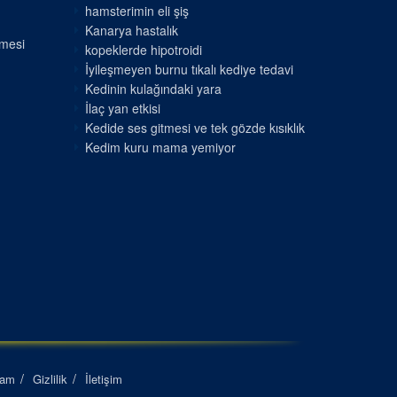
hamsterimin eli şiş
Kanarya hastalık
nmesi
kopeklerde hipotroidi
İyileşmeyen burnu tıkalı kediye tedavi
Kedinin kulağındaki yara
İlaç yan etkisi
Kedide ses gitmesi ve tek gözde kısıklık
Kedim kuru mama yemiyor
lam
Gizlilik
İletişim