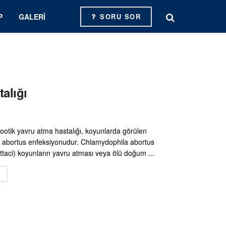
P
GALERI
SORU SOR
alığı
ootik yavru atma hastalığı, koyunlarda görülen
 abortus enfeksiyonudur. Chlamydophila abortus
ttaci) koyunların yavru atması veya ölü doğum ...
DETAILS