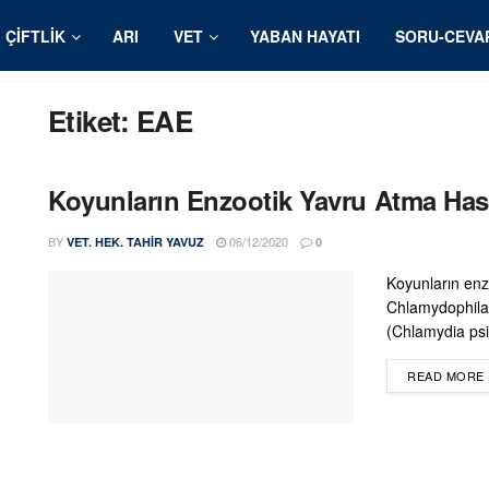
ÇIFTLIK
ARI
VET
YABAN HAYATI
SORU-CEVA
Etiket:
EAE
Koyunların Enzootik Yavru Atma Hast
BY
06/12/2020
VET. HEK. TAHIR YAVUZ
0
Koyunların enz
Chlamydophila
(Chlamydia psi
READ MORE