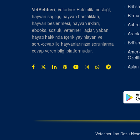
Britis
VetRehberi
, Veteriner Hekimlik mesleği,
Birman
hayvan sağlığı, hayvan hastalıkları,
hayvan beslenmesi, hayvan ırkları,
Aphrod
ebooks, sözlük, veteriner ilaçlar, yaban
Arabia
hayatı hakkında içerik yayınlayan ve
Britis
soru-cevap ile hayvanlarınızın sorunlarına
cevap veren bilgi platformudur.
Americ
Özellik
Asian 
Veteriner İlaç Dozu Hes