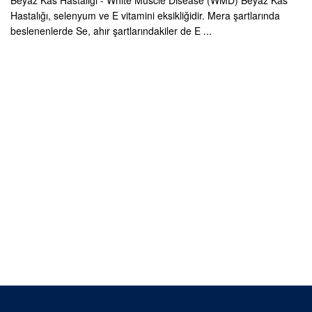
Beyaz Kas Hastalığı - White Muscle Disease (WMD) Beyaz Kas
Hastalığı, selenyum ve E vitamini eksikliğidir. Mera şartlarında
beslenenlerde Se, ahır şartlarındakiler de E ...