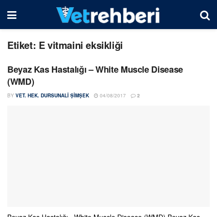
Etiket:
E vitmaini eksikliği
Beyaz Kas Hastalığı – White Muscle Disease
(WMD)
BY
VET. HEK. DURSUNALI ŞIMŞEK
04/08/2017
2