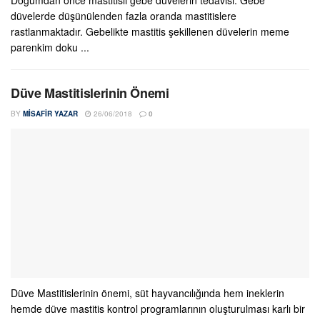
Doğumdan önce mastitisli gebe düvelerin tedavisi. Gebe
düvelerde düşünülenden fazla oranda mastitislere
rastlanmaktadır. Gebelikte mastitis şekillenen düvelerin meme
parenkim doku ...
Düve Mastitislerinin Önemi
BY
MISAFIR YAZAR
26/06/2018
0
Düve Mastitislerinin önemi, süt hayvancılığında hem ineklerin
hemde düve mastitis kontrol programlarının oluşturulması karlı bir