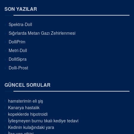
SON YAZILAR
Spektra-Doll
Sığırlarda Metan Gazı Zehirlenmesi
DolliPrim
Metri-Doll
DolliSipra
Dolli-Prost
GÜNCEL SORULAR
hamsterimin eli şiş
Kanarya hastalık
kopeklerde hipotroidi
İyileşmeyen burnu tıkalı kediye tedavi
Kedinin kulağındaki yara
İlaç yan etkisi