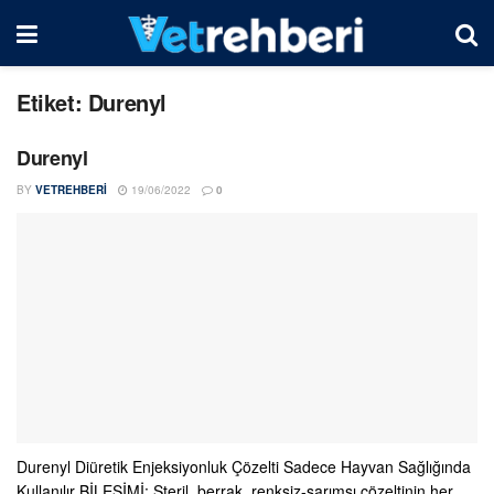
Etiket:
Durenyl
Durenyl
BY
VETREHBERI
19/06/2022
0
Durenyl Diüretik Enjeksiyonluk Çözelti Sadece Hayvan Sağlığında
Kullanılır BİLEŞİMİ: Steril, berrak, renksiz-sarımsı çözeltinin her