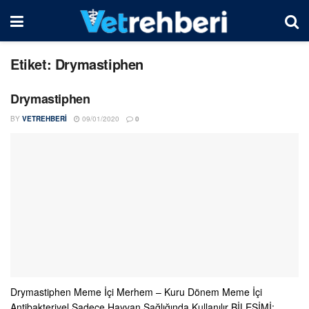
Etiket:
Drymastiphen
Drymastiphen
BY
VETREHBERI
09/01/2020
0
Drymastiphen Meme İçi Merhem – Kuru Dönem Meme İçi
Antibakteriyel Sadece Hayvan Sağlığında Kullanılır BİLEŞİMİ: