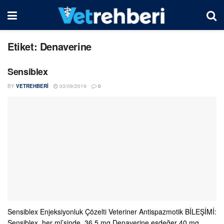
Etiket:
Denaverine
Sensiblex
BY
VETREHBERI
03/09/2019
0
Sensiblex Enjeksiyonluk Çözelti Veteriner Antispazmotik BİLEŞİMİ:
Sensiblex, her ml’sinde, 36.5 mg Denaverine eşdeğer 40 mg