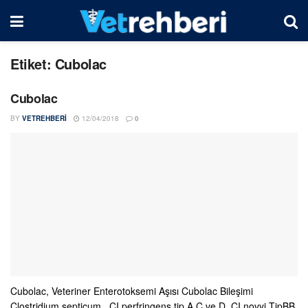
Etiket:
Cubolac
Cubolac
BY
VETREHBERI
12/04/2018
0
Cubolac, Veteriner Enterotoksemi Aşısı Cubolac Bileşimi
Clostridium septicum , CI perfringens tip A,C ve D, CI novyi TipBB