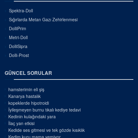
Spektra-Doll
Sığırlarda Metan Gazı Zehirlenmesi
DolliPrim
Metri-Doll
DolliSipra
Dolli-Prost
GÜNCEL SORULAR
hamsterimin eli şiş
Kanarya hastalık
kopeklerde hipotroidi
İyileşmeyen burnu tıkalı kediye tedavi
Kedinin kulağındaki yara
İlaç yan etkisi
Kedide ses gitmesi ve tek gözde kısıklık
Kedim kuru mama yemiyor