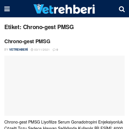
Etiket:
Chrono-gest PMSG
Chrono-gest PMSG
BY
VETREHBERI
03/11/2021
0
Chrono-gest PMSG Liyofilize Serum Gonadotropini Enjeksiyonluk
Çözelti Tozu Sadece Hayvan Sağlığında Kullanılır BİLEŞİMİ: 6000