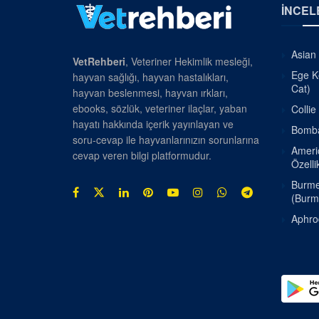
İNCEL
Asian 
VetRehberi
, Veteriner Hekimlik mesleği,
Ege Ke
hayvan sağlığı, hayvan hastalıkları,
Cat)
hayvan beslenmesi, hayvan ırkları,
ebooks, sözlük, veteriner ilaçlar, yaban
Collie
hayatı hakkında içerik yayınlayan ve
Bombay
soru-cevap ile hayvanlarınızın sorunlarına
Americ
cevap veren bilgi platformudur.
Özellik
Burmes
(Burm
Aphrod