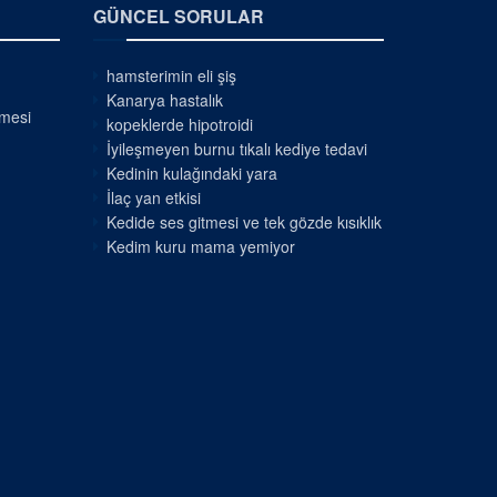
GÜNCEL SORULAR
hamsterimin eli şiş
Kanarya hastalık
nmesi
kopeklerde hipotroidi
İyileşmeyen burnu tıkalı kediye tedavi
Kedinin kulağındaki yara
İlaç yan etkisi
Kedide ses gitmesi ve tek gözde kısıklık
Kedim kuru mama yemiyor