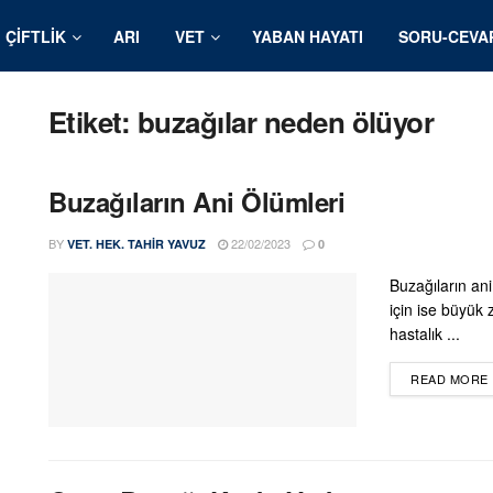
ÇIFTLIK
ARI
VET
YABAN HAYATI
SORU-CEVA
Etiket:
buzağılar neden ölüyor
Buzağıların Ani Ölümleri
BY
22/02/2023
VET. HEK. TAHIR YAVUZ
0
Buzağıların ani
için ise büyük 
hastalık ...
READ MORE