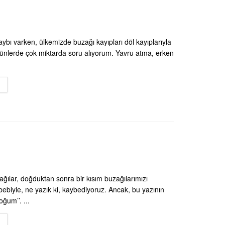
ybı varken, ülkemizde buzağı kayıpları döl kayıplarıyla
günlerde çok miktarda soru alıyorum. Yavru atma, erken
DETAILS
ğılar, doğduktan sonra bir kısım buzağılarımızı
ebebiyle, ne yazık ki, kaybediyoruz. Ancak, bu yazının
ğum’’. ...
DETAILS