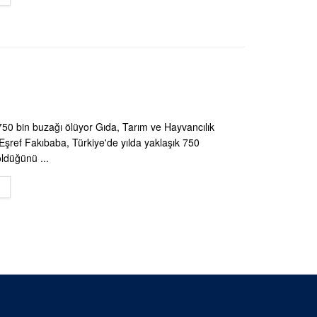
 750 bin buzağı ölüyor Gıda, Tarım ve Hayvancılık
şref Fakıbaba, Türkiye'de yılda yaklaşık 750
öldüğünü ...
DETAILS