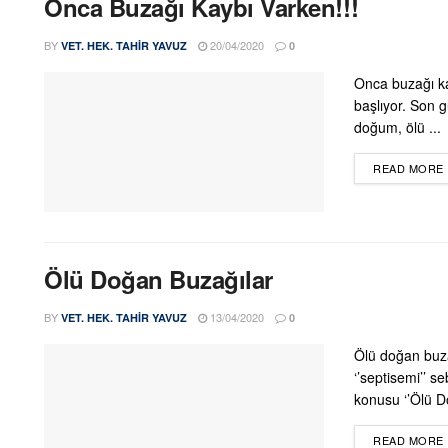
Onca Buzağı Kaybı Varken!!!
BY
20/04/2020
VET. HEK. TAHIR YAVUZ
0
Onca buzağı ka
başlıyor. Son 
doğum, ölü ...
READ MORE
Ölü Doğan Buzağılar
BY
13/04/2020
VET. HEK. TAHIR YAVUZ
0
Ölü doğan buza
‘’septisemi’’ s
konusu ‘’Ölü Do
READ MORE