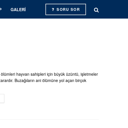
P
GALERI
SORU SOR
 ölümleri hayvan sahipleri için büyük üzüntü, işletmeler
zarardır. Buzağıların ani ölümüne yol açan birçok
DETAILS