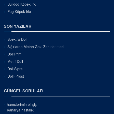
Bulldog Köpek Irkı
Pug Köpek Irkı
SON YAZILAR
Spektra-Doll
Sığırlarda Metan Gazı Zehirlenmesi
DolliPrim
Metri-Doll
DolliSipra
Dolli-Prost
GÜNCEL SORULAR
hamsterimin eli şiş
Kanarya hastalık