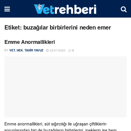
Etiket:
buzağılar birbirlerini neden emer
Emme Anormallikleri
BY
VET. HEK. TAHIR YAVUZ
22/07/2020
0
Emme anormallikleri, süt sığırcılığı ile uğraşan çiftliklerin
sorunlarından biri de buzağıların birbirlerini, ineklerin ise hem