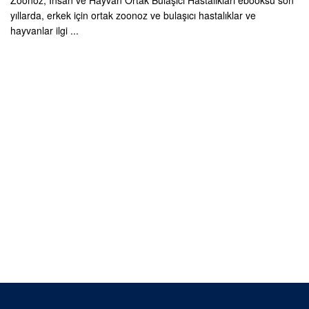
Zoonoz, İnsan ve Hayvan Ortak Bulaşıcı Hastalıkları ebooksu son
yıllarda, erkek için ortak zoonoz ve bulaşıcı hastalıklar ve
hayvanlar ilgi ...