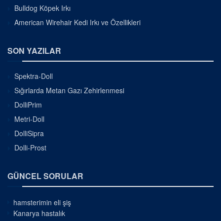
Bulldog Köpek Irkı
American Wirehair Kedi Irkı ve Özellikleri
SON YAZILAR
Spektra-Doll
Sığırlarda Metan Gazı Zehirlenmesi
DolliPrim
Metri-Doll
DolliSipra
Dolli-Prost
GÜNCEL SORULAR
hamsterimin eli şiş
Kanarya hastalık