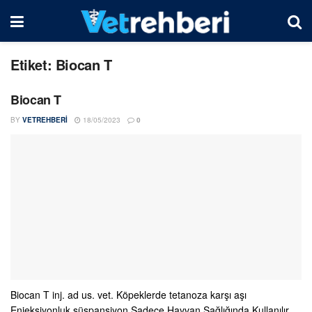
Etiket:
Biocan T
Biocan T
BY
VETREHBERI
18/05/2023
0
Biocan T inj. ad us. vet. Köpeklerde tetanoza karşı aşı
Enjeksiyonluk süspansiyon Sadece Hayvan Sağlığında Kullanılır