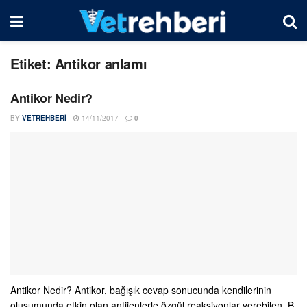
Etiket:
Antikor anlamı
Antikor Nedir?
BY
VETREHBERI
14/11/2017
0
Antikor Nedir? Antikor, bağışık cevap sonucunda kendilerinin
oluşumunda etkin olan antijenlerle özgül reaksiyonlar verebilen, B