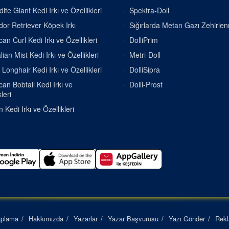
ite Giant Kedi Irkı ve Özellikleri
Spektra-Doll
or Retriever Köpek Irkı
Sığırlarda Metan Gazı Zehirle
an Curl Kedi Irkı ve Özellikleri
DolliPrim
lian Mist Kedi Irkı ve Özellikleri
Metri-Doll
h Longhair Kedi Irkı ve Özellikleri
DolliSipra
an Bobtail Kedi Irkı ve
Dolli-Prost
leri
 Kedi Irkı ve Özellikleri
aplama
Hakkımızda
Yazarlar
Yazar Başvurusu
Yazı Gönder
Rek