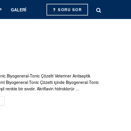
P
GALERI
SORU SOR
nic Biyogeneral-Tonic Çözelti Veteriner Antiseptik
ml Biyogeneral-Tonic Çözelti içinde Biyogeneral-Tonic
il renkte bir sıvıdır. Akriflavin hidroklorür ...
DETAILS