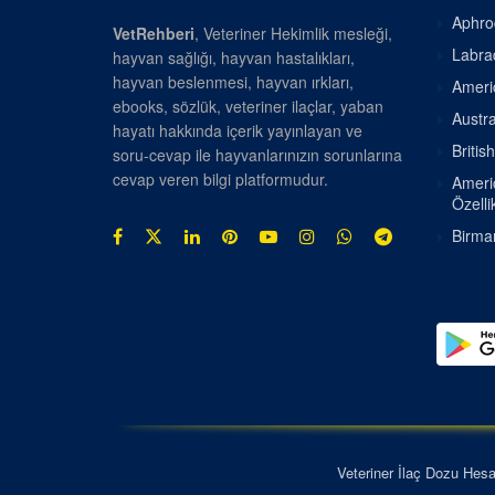
Aphrod
VetRehberi
, Veteriner Hekimlik mesleği,
Labrad
hayvan sağlığı, hayvan hastalıkları,
hayvan beslenmesi, hayvan ırkları,
Americ
ebooks, sözlük, veteriner ilaçlar, yaban
Austra
hayatı hakkında içerik yayınlayan ve
Britis
soru-cevap ile hayvanlarınızın sorunlarına
cevap veren bilgi platformudur.
Americ
Özellik
Birman
Veteriner İlaç Dozu Hes