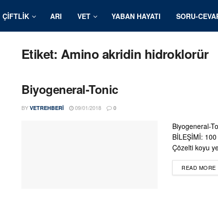
ÇIFTLIK
ARI
VET
YABAN HAYATI
SORU-CEVA
Etiket:
Amino akridin hidroklorür
Biyogeneral-Tonic
BY
09/01/2018
VETREHBERI
0
Biyogeneral-To
BİLEŞİMİ: 100 
Çözelti koyu yeş
READ MORE