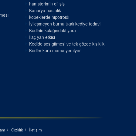
hamsterimin eli şiş
Kanarya hastalık
nmesi
kopeklerde hipotroidi
İyileşmeyen burnu tıkalı kediye tedavi
Kedinin kulağındaki yara
İlaç yan etkisi
Kedide ses gitmesi ve tek gözde kısıklık
Kedim kuru mama yemiyor
lam
Gizlilik
İletişim