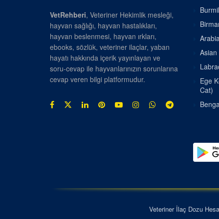
Burmil
VetRehberi
, Veteriner Hekimlik mesleği,
Birman
hayvan sağlığı, hayvan hastalıkları,
hayvan beslenmesi, hayvan ırkları,
Arabia
ebooks, sözlük, veteriner ilaçlar, yaban
Asian 
hayatı hakkında içerik yayınlayan ve
Labrad
soru-cevap ile hayvanlarınızın sorunlarına
cevap veren bilgi platformudur.
Ege Ke
Cat)
Bengal
Veteriner İlaç Dozu Hes