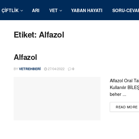
ÇIFTLIK
ARI
VET
YABAN HAYATI
SORU-CEVA
Etiket:
Alfazol
Alfazol
BY
27/04/2022
VETREHBERI
0
Alfazol Oral T
Kullanılır BİLE
beher ...
READ MORE