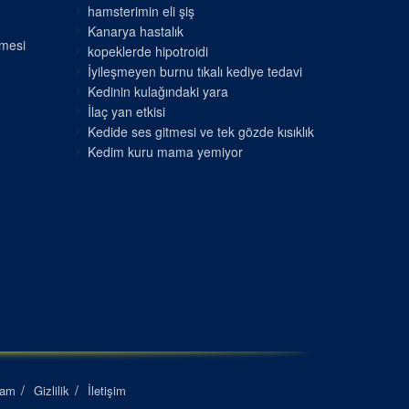
hamsterimin eli şiş
Kanarya hastalık
nmesi
kopeklerde hipotroidi
İyileşmeyen burnu tıkalı kediye tedavi
Kedinin kulağındaki yara
İlaç yan etkisi
Kedide ses gitmesi ve tek gözde kısıklık
Kedim kuru mama yemiyor
lam
Gizlilik
İletişim