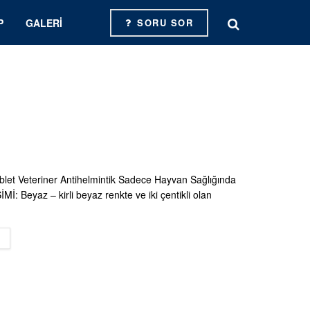
P
GALERI
SORU SOR
ablet Veteriner Antihelmintik Sadece Hayvan Sağlığında
ŞİMİ: Beyaz – kirli beyaz renkte ve iki çentikli olan
DETAILS