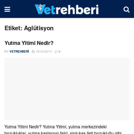
Etiket:
Aglütisyon
Yutma Yitimi Nedir?
BY
VETREHBERI
15/12/2017
0
Yutma Yitimi Nedir? Yutma Yitimi, yutma merkezindeki
bozukluklar, yutma kaslarının felci, sinir-kas ileti bozukluğu gibi