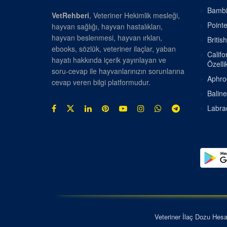
Bambin
VetRehberi
, Veteriner Hekimlik mesleği,
Pointe
hayvan sağlığı, hayvan hastalıkları,
hayvan beslenmesi, hayvan ırkları,
Britis
ebooks, sözlük, veteriner ilaçlar, yaban
Califo
hayatı hakkında içerik yayınlayan ve
Özellik
soru-cevap ile hayvanlarınızın sorunlarına
Aphrod
cevap veren bilgi platformudur.
Baline
Labrad
Veteriner İlaç Dozu Hes