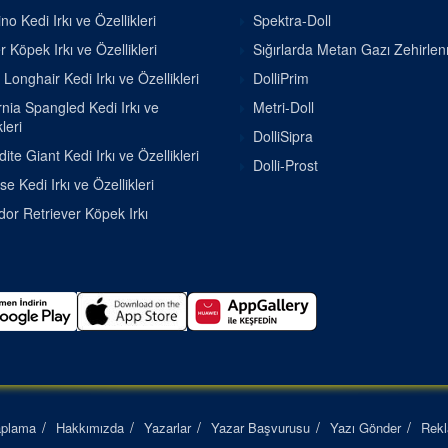
o Kedi Irkı ve Özellikleri
Spektra-Doll
r Köpek Irkı ve Özellikleri
Sığırlarda Metan Gazı Zehirle
h Longhair Kedi Irkı ve Özellikleri
DolliPrim
rnia Spangled Kedi Irkı ve
Metri-Doll
leri
DolliSipra
ite Giant Kedi Irkı ve Özellikleri
Dolli-Prost
se Kedi Irkı ve Özellikleri
or Retriever Köpek Irkı
aplama
Hakkımızda
Yazarlar
Yazar Başvurusu
Yazı Gönder
Rek