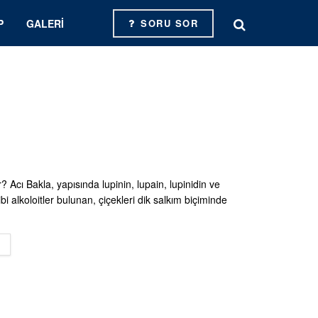
P
GALERI
SORU SOR
? Acı Bakla, yapısında lupinin, lupain, lupinidin ve
bi alkoloitler bulunan, çiçekleri dik salkım biçiminde
DETAILS