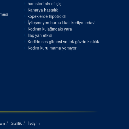
hamsterimin eli şiş
Kanarya hastalık
nmesi
kopeklerde hipotroidi
İyileşmeyen burnu tıkalı kediye tedavi
Kedinin kulağındaki yara
İlaç yan etkisi
Kedide ses gitmesi ve tek gözde kısıklık
Kedim kuru mama yemiyor
lam
Gizlilik
İletişim