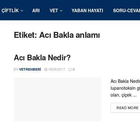
ÇIFTLIK
ARI
VET
YABAN HAYATI
SORU-CEVA
Etiket:
Acı Bakla anlamı
Acı Bakla Nedir?
BY
18/09/2017
VETREHBERI
0
Acı Bakla Nedir
lupanotoksin gi
olan, çiçek ...
READ MORE