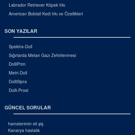
Labrador Retriever Köpek Irkı
American Bobtail Kedi Irkı ve Özellikleri
SON YAZILAR
Spektra-Doll
Sığırlarda Metan Gazı Zehirlenmesi
DolliPrim
Metri-Doll
DolliSipra
Dolli-Prost
GÜNCEL SORULAR
hamsterimin eli şiş
Kanarya hastalık