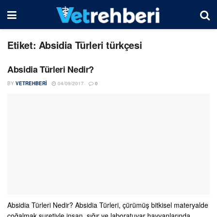
Etiket:
Absidia Türleri türkçesi
Absidia Türleri Nedir?
BY
VETREHBERI
04/09/2017
0
Absidia Türleri Nedir? Absidia Türleri, çürümüş bitkisel materyalde
çoğalmak suretiyle insan, sığır ve laboratuvar hayvanlarında