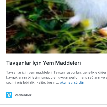
Tavşanlar İçin Yem Maddeleri
Tavşanlar için yem maddeleri, Tavşan rasyonları, genellikle diğer
kaynaklarının birleşimi sonucu en uygun performans sağlanır ve ek 
Tavşanlar
seçimi erişilebilirlik, kalite, besin …
okumayı sürdür
İçin
Yem
VetRehberi
Maddeleri