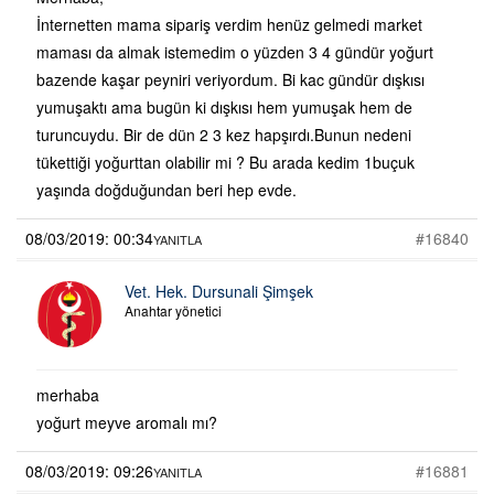
İnternetten mama sipariş verdim henüz gelmedi market
maması da almak istemedim o yüzden 3 4 gündür yoğurt
bazende kaşar peyniri veriyordum. Bi kac gündür dışkısı
yumuşaktı ama bugün ki dışkısı hem yumuşak hem de
turuncuydu. Bir de dün 2 3 kez hapşırdı.Bunun nedeni
tükettiği yoğurttan olabilir mi ? Bu arada kedim 1buçuk
yaşında doğduğundan beri hep evde.
08/03/2019: 00:34
#16840
YANITLA
Vet. Hek. Dursunali Şimşek
Anahtar yönetici
merhaba
yoğurt meyve aromalı mı?
08/03/2019: 09:26
#16881
YANITLA