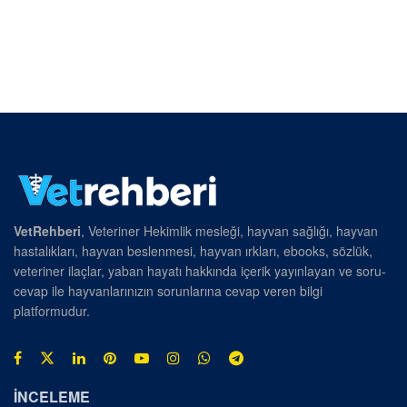
VetRehberi
, Veteriner Hekimlik mesleği, hayvan sağlığı, hayvan
hastalıkları, hayvan beslenmesi, hayvan ırkları, ebooks, sözlük,
veteriner ilaçlar, yaban hayatı hakkında içerik yayınlayan ve soru-
cevap ile hayvanlarınızın sorunlarına cevap veren bilgi
platformudur.
İNCELEME