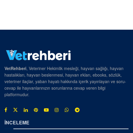
VetRehberi
, Veteriner Hekimlik mesleği, hayvan sağlığı, hayvan
hastalıkları, hayvan beslenmesi, hayvan ırkları, ebooks, sözlük,
veteriner ilaçlar, yaban hayatı hakkında içerik yayınlayan ve soru-
cevap ile hayvanlarınızın sorunlarına cevap veren bilgi
platformudur.
İNCELEME