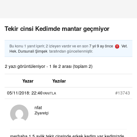
Tekir cinsi Kedimde mantar geçmiyor
Bu konu 1 yanıt içerir, 2 izleyen vardır ve en son
7 yıl 9 ay önce
Vet.
Hek. Dursunali Şimşek
tarafından güncellenmiştir.
2 yazı görüntüleniyor - 1 ile 2 arası (toplam 2)
Yazar
Yazılar
05/11/2018: 22:46
#13743
YANITLA
rıfat
Ziyaretçi
merhaba 1.5 aylık tekir cinsinde erkek kedim var kedimizde