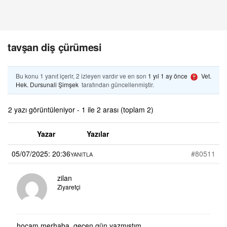
tavşan diş çürümesi
Bu konu 1 yanıt içerir, 2 izleyen vardır ve en son
1 yıl 1 ay önce
Vet.
Hek. Dursunali Şimşek
tarafından güncellenmiştir.
2 yazı görüntüleniyor - 1 ile 2 arası (toplam 2)
Yazar
Yazılar
05/07/2025: 20:36
#80511
YANITLA
zilan
Ziyaretçi
hocam merhaba, geçen gün yazmıştım