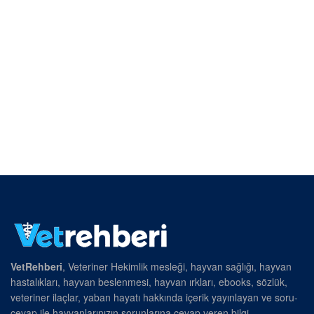
VetRehberi
, Veteriner Hekimlik mesleği, hayvan sağlığı, hayvan
hastalıkları, hayvan beslenmesi, hayvan ırkları, ebooks, sözlük,
veteriner ilaçlar, yaban hayatı hakkında içerik yayınlayan ve soru-
cevap ile hayvanlarınızın sorunlarına cevap veren bilgi