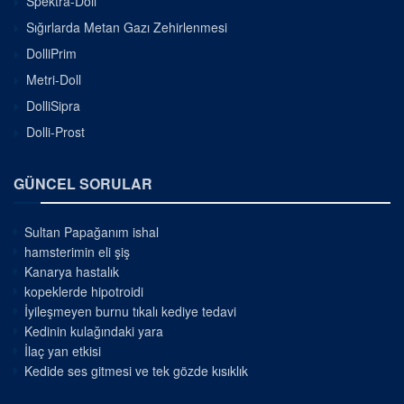
Spektra-Doll
Sığırlarda Metan Gazı Zehirlenmesi
DolliPrim
Metri-Doll
DolliSipra
Dolli-Prost
GÜNCEL SORULAR
Sultan Papağanım ishal
hamsterimin eli şiş
Kanarya hastalık
kopeklerde hipotroidi
İyileşmeyen burnu tıkalı kediye tedavi
Kedinin kulağındaki yara
İlaç yan etkisi
Kedide ses gitmesi ve tek gözde kısıklık