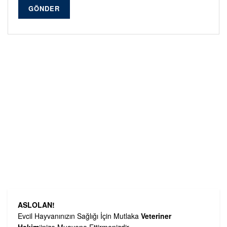
GÖNDER
Alternative:
ASLOLAN!
Evcil Hayvanınızın Sağlığı İçin Mutlaka
Veteriner
Hekim
‘inize Muayene Ettirmenizdir.