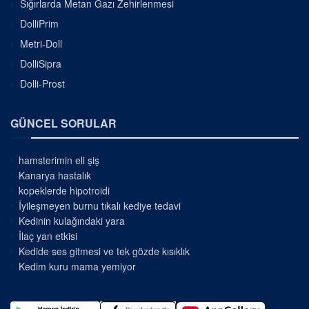
Sığırlarda Metan Gazı Zehirlenmesi
DolliPrim
Metri-Doll
DolliSipra
Dolli-Prost
GÜNCEL SORULAR
hamsterimin eli şiş
Kanarya hastalık
kopeklerde hipotroidi
İyileşmeyen burnu tıkalı kediye tedavi
Kedinin kulağındaki yara
İlaç yan etkisi
Kedide ses gitmesi ve tek gözde kısıklık
Kedim kuru mama yemiyor