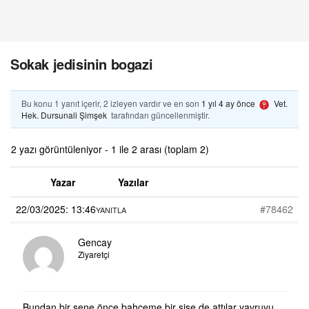
Sokak jedisinin bogazi
Bu konu 1 yanıt içerir, 2 izleyen vardır ve en son
1 yıl 4 ay önce
Vet.
Hek. Dursunali Şimşek
tarafından güncellenmiştir.
2 yazı görüntüleniyor - 1 ile 2 arası (toplam 2)
Yazar
Yazılar
22/03/2025: 13:46
#78462
YANITLA
Gencay
Ziyaretçi
Bundan bir sene önce bahçeme bir şişe de attılar yavruyu