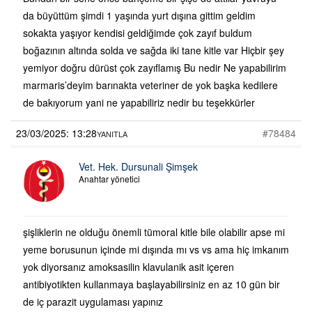
da büyüttüm şimdi 1 yaşında yurt dışına gittim geldim
sokakta yaşıyor kendisi geldiğimde çok zayıf buldum
boğazının altında solda ve sağda iki tane kitle var Hiçbir şey
yemiyor doğru dürüst çok zayıflamış Bu nedir Ne yapabilirim
marmaris’deyim barınakta veteriner de yok başka kedilere
de bakıyorum yani ne yapabiliriz nedir bu teşekkürler
23/03/2025: 13:28
#78484
YANITLA
Vet. Hek. Dursunali Şimşek
Anahtar yönetici
şişliklerin ne olduğu önemli tümoral kitle bile olabilir apse mi
yeme borusunun içinde mi dışında mı vs vs ama hiç imkanım
yok diyorsanız amoksasilin klavulanik asit içeren
antibiyotikten kullanmaya başlayabilirsiniz en az 10 gün bir
de iç parazit uygulaması yapınız