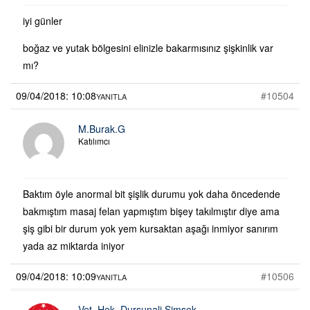
iyi günler
boğaz ve yutak bölgesini elinizle bakarmısınız şişkinlik var
mı?
09/04/2018: 10:08
#10504
YANITLA
M.Burak.G
Katılımcı
Baktım öyle anormal bit şişlik durumu yok daha öncedende
bakmıştım masaj felan yapmıştım bişey takılmıştır diye ama
şiş gibi bir durum yok yem kursaktan aşağı inmiyor sanırım
yada az miktarda iniyor
09/04/2018: 10:09
#10506
YANITLA
Vet. Hek. Dursunali Şimşek