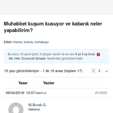
Muhabbet kuşum kusuyor ve kabarık neler
yapabilirim?
Etiket:
inleme
,
kusma
,
muhakuşu
Bu konu 16 yanıt içerir, 3 izleyen vardır ve en son
6 yıl 3 ay önce
Vet. Hek. Dursunali Şimşek
tarafından güncellenmiştir.
15 yazı görüntüleniyor - 1 ile 15 arası (toplam 17)
1
2
→
Yazar
Yazılar
09/04/2018: 10:07
#10500
YANITLA
M.Burak.G
Katılımcı