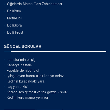
Sığırlarda Metan Gazı Zehirlenmesi
DolliPrim
Metri-Doll
DolliSipra
Dolli-Prost
GÜNCEL SORULAR
hamsterimin eli şiş
Kanarya hastalık
kopeklerde hipotroidi
İyileşmeyen burnu tıkalı kediye tedavi
Kedinin kulağındaki yara
İlaç yan etkisi
Kedide ses gitmesi ve tek gözde kısıklık
Kedim kuru mama yemiyor