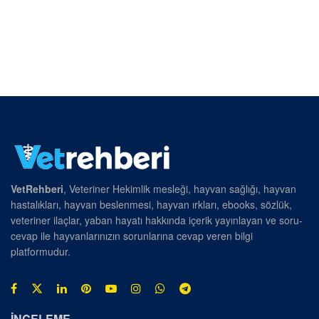
VetRehberi
, Veteriner Hekimlik mesleği, hayvan sağlığı, hayvan
hastalıkları, hayvan beslenmesi, hayvan ırkları, ebooks, sözlük,
veteriner ilaçlar, yaban hayatı hakkında içerik yayınlayan ve soru-
cevap ile hayvanlarınızın sorunlarına cevap veren bilgi
platformudur.
İNCELEME