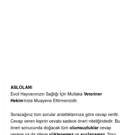
ASLOLAN!
Evcil Hayvanınızın Sağlığı İçin Mutlaka
Veteriner
Hekim
‘inize Muayene Ettirmenizdir.
Soracağınız tüm sorular anlattıklarınıza göre cevap verilir.
Cevap veren kişinin cevabı sadece öneri niteliğindedir. Bu
öneri sonucunda doğacak tüm
olumsuzluklar
cevap
verene ya da siteye
yüklenemez
ve
suçlanamaz
. Soru