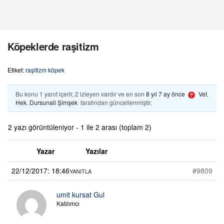
Köpeklerde raşitizm
Etiket:
raşitizm köpek
Bu konu 1 yanıt içerir, 2 izleyen vardır ve en son
8 yıl 7 ay önce
Vet.
Hek. Dursunali Şimşek
tarafından güncellenmiştir.
2 yazı görüntüleniyor - 1 ile 2 arası (toplam 2)
Yazar
Yazılar
22/12/2017: 18:46
#9809
YANITLA
umit kursat Gul
Katılımcı