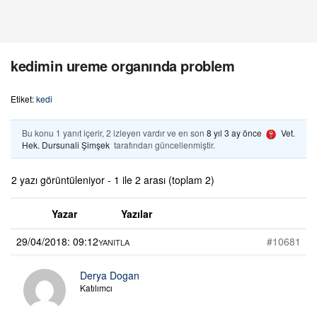
kedimin ureme organında problem
Etiket:
kedi
Bu konu 1 yanıt içerir, 2 izleyen vardır ve en son
8 yıl 3 ay önce
Vet.
Hek. Dursunali Şimşek
tarafından güncellenmiştir.
2 yazı görüntüleniyor - 1 ile 2 arası (toplam 2)
Yazar
Yazılar
29/04/2018: 09:12
#10681
YANITLA
Derya Dogan
Katılımcı