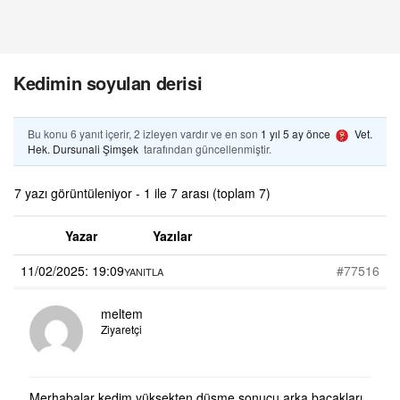
Kedimin soyulan derisi
Bu konu 6 yanıt içerir, 2 izleyen vardır ve en son
1 yıl 5 ay önce
Vet.
Hek. Dursunali Şimşek
tarafından güncellenmiştir.
7 yazı görüntüleniyor - 1 ile 7 arası (toplam 7)
Yazar
Yazılar
11/02/2025: 19:09
#77516
YANITLA
meltem
Ziyaretçi
Merhabalar kedim yüksekten düşme sonucu arka bacakları