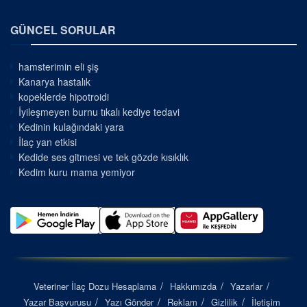
GÜNCEL SORULAR
hamsterimin eli şiş
Kanarya hastalık
kopeklerde hipotroidi
İyileşmeyen burnu tıkalı kediye tedavi
Kedinin kulağındaki yara
İlaç yan etkisi
Kedide ses gitmesi ve tek gözde kısıklık
Kedim kuru mama yemiyor
Veteriner İlaç Dozu Hesaplama
Hakkımızda
Yazarlar
Yazar Başvurusu
Yazı Gönder
Reklam
Gizlilik
İletişim