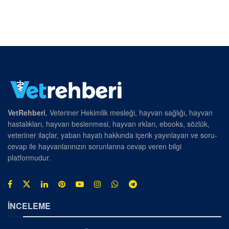
VetRehberi
, Veteriner Hekimlik mesleği, hayvan sağlığı, hayvan
hastalıkları, hayvan beslenmesi, hayvan ırkları, ebooks, sözlük,
veteriner ilaçlar, yaban hayatı hakkında içerik yayınlayan ve soru-
cevap ile hayvanlarınızın sorunlarına cevap veren bilgi
platformudur.
İNCELEME