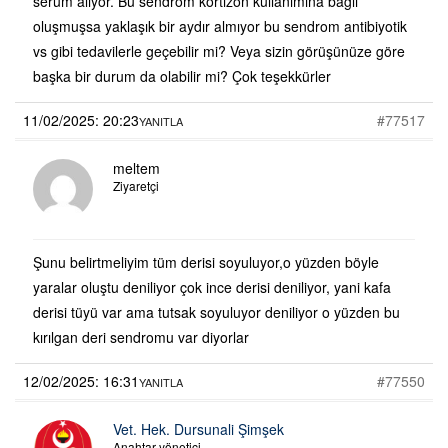
serum alıyor. Bu sendrom kortizon kullanımına bağlı
oluşmuşsa yaklaşık bir aydır almıyor bu sendrom antibiyotik
vs gibi tedavilerle geçebilir mi? Veya sizin görüşünüze göre
başka bir durum da olabilir mi? Çok teşekkürler
11/02/2025: 20:23
#77517
YANITLA
meltem
Ziyaretçi
Şunu belirtmeliyim tüm derisi soyuluyor,o yüzden böyle
yaralar oluştu deniliyor çok ince derisi deniliyor, yani kafa
derisi tüyü var ama tutsak soyuluyor deniliyor o yüzden bu
kırılgan deri sendromu var diyorlar
12/02/2025: 16:31
#77550
YANITLA
Vet. Hek. Dursunali Şimşek
Anahtar yönetici