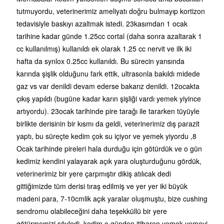
tutmuyordu, veterinerimiz ameliyatı doğru bulmayıp kortizon
tedavisiyle baskıyı azaltmak istedi. 23kasımdan 1 ocak
tarihine kadar günde 1.25cc cortal (daha sonra azaltarak 1
cc kullanılmış) kullanıldı ek olarak 1.25 cc nervit ve ilk iki
hafta da synlox 0.25cc kullanıldı. Bu sürecin yarısında
karında şişlik olduğunu fark ettik, ultrasonla bakıldı midede
gaz vs var denildi devam ederse bakarız denildi. 12ocakta
çıkış yapıldı (bugüne kadar karın şişliği vardı yemek yiyince
artıyordu). 23ocak tarihinde pire tarağı ile tararken tüyüyle
birlikte derisinin bir kısmı da geldi, veterinerimiz dış parazit
yaptı, bu süreçte kedim çok su içiyor ve yemek yiyordu ,8
Ocak tarihinde pireleri hala durduğu için götürdük ve o gün
kedimiz kendini yalayarak açık yara oluşturduğunu gördük,
veterinerimiz bir yere çarpmıştır dikiş atılıcak dedi
gittiğimizde tüm derisi tıraş edilmiş ve yer yer iki büyük
madeni para, 7-10cmlik açık yaralar oluşmuştu, bize cushing
sendromu olabileceğini daha teşekküllü bir yere
götürmemizi söyledi, kedim o günden itibaren yemek yemeyi