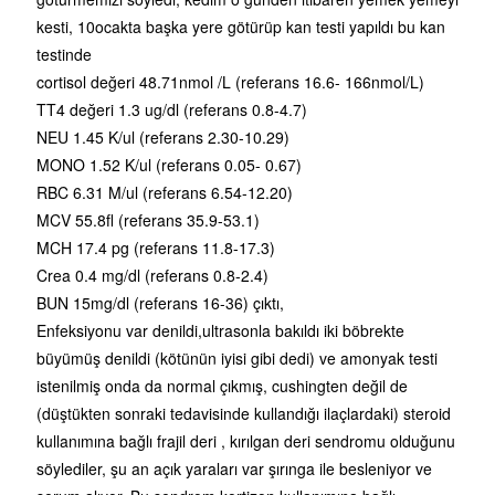
kesti, 10ocakta başka yere götürüp kan testi yapıldı bu kan
testinde
cortisol değeri 48.71nmol /L (referans 16.6- 166nmol/L)
TT4 değeri 1.3 ug/dl (referans 0.8-4.7)
NEU 1.45 K/ul (referans 2.30-10.29)
MONO 1.52 K/ul (referans 0.05- 0.67)
RBC 6.31 M/ul (referans 6.54-12.20)
MCV 55.8fl (referans 35.9-53.1)
MCH 17.4 pg (referans 11.8-17.3)
Crea 0.4 mg/dl (referans 0.8-2.4)
BUN 15mg/dl (referans 16-36) çıktı,
Enfeksiyonu var denildi,ultrasonla bakıldı iki böbrekte
büyümüş denildi (kötünün iyisi gibi dedi) ve amonyak testi
istenilmiş onda da normal çıkmış, cushingten değil de
(düştükten sonraki tedavisinde kullandığı ilaçlardaki) steroid
kullanımına bağlı frajil deri , kırılgan deri sendromu olduğunu
söylediler, şu an açık yaraları var şırınga ile besleniyor ve