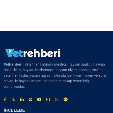
VetRehberi
, Veteriner Hekimlik mesleği, hayvan sağlığı, hayvan
hastalıkları, hayvan beslenmesi, hayvan ırkları, ebooks, sözlük,
veteriner ilaçlar, yaban hayatı hakkında içerik yayınlayan ve soru-
cevap ile hayvanlarınızın sorunlarına cevap veren bilgi
platformudur.
İNCELEME