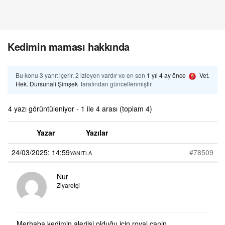
Kedimin maması hakkında
Bu konu 3 yanıt içerir, 2 izleyen vardır ve en son
1 yıl 4 ay önce
Vet.
Hek. Dursunali Şimşek
tarafından güncellenmiştir.
4 yazı görüntüleniyor - 1 ile 4 arası (toplam 4)
Yazar
Yazılar
24/03/2025: 14:59
#78509
YANITLA
Nur
Ziyaretçi
Merhaba kedimin alerjisi olduğu için royal canin