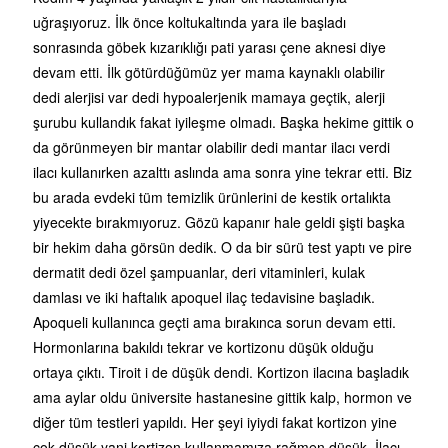
uğraşıyoruz. İlk önce koltukaltında yara ile başladı
sonrasında göbek kızarıklığı pati yarası çene aknesi diye
devam etti. İlk götürdüğümüz yer mama kaynaklı olabilir
dedi alerjisi var dedi hypoalerjenik mamaya geçtik, alerji
şurubu kullandık fakat iyileşme olmadı. Başka hekime gittik o
da görünmeyen bir mantar olabilir dedi mantar ilacı verdi
ilacı kullanırken azalttı aslında ama sonra yine tekrar etti. Biz
bu arada evdeki tüm temizlik ürünlerini de kestik ortalıkta
yiyecekte bırakmıyoruz. Gözü kapanır hale geldi şişti başka
bir hekim daha görsün dedik. O da bir sürü test yaptı ve pire
dermatit dedi özel şampuanlar, deri vitaminleri, kulak
damlası ve iki haftalık apoquel ilaç tedavisine başladık.
Apoqueli kullanınca geçti ama bırakınca sorun devam etti.
Hormonlarına bakıldı tekrar ve kortizonu düşük olduğu
ortaya çıktı. Tiroit i de düşük dendi. Kortizon ilacına başladık
ama aylar oldu üniversite hastanesine gittik kalp, hormon ve
diğer tüm testleri yapıldı. Her şeyi iyiydi fakat kortizon yine
çok düşük yani kortizon kullanmamıza rağmen düşük. İlacı