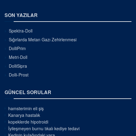
SON YAZILAR
Spektra-Doll
Sığırlarda Metan Gazı Zehirlenmesi
DolliPrim
Metri-Doll
DolliSipra
Dolli-Prost
GÜNCEL SORULAR
hamsterimin eli şiş
Kanarya hastalık
kopeklerde hipotroidi
İyileşmeyen burnu tıkalı kediye tedavi
Kedinin kulağındaki yara