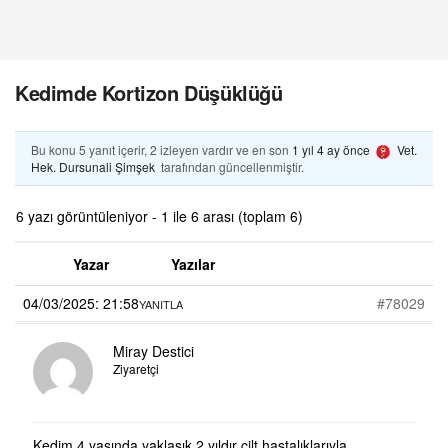
Kedimde Kortizon Düşüklüğü
Bu konu 5 yanıt içerir, 2 izleyen vardır ve en son
1 yıl 4 ay önce
Vet.
Hek. Dursunali Şimşek
tarafından güncellenmiştir.
6 yazı görüntüleniyor - 1 ile 6 arası (toplam 6)
Yazar
Yazılar
04/03/2025: 21:58
#78029
YANITLA
Miray Destici
Ziyaretçi
Kedim 4 yaşında yaklaşık 2 yıldır cilt hastalıklarıyla